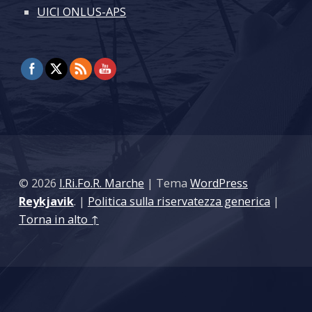
UICI ONLUS-APS
© 2026
I.Ri.Fo.R. Marche
|
Tema
WordPress
Reykjavik
.
|
Politica sulla riservatezza generica
|
Torna in alto ↑